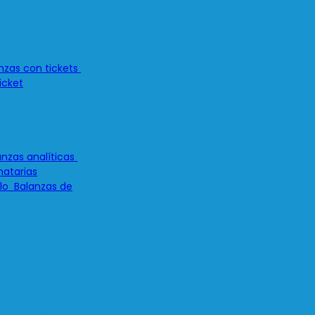
icket
atarias
Balanzas de