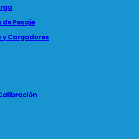
arga
 de Pesaje
s y Cargadores
Calibración