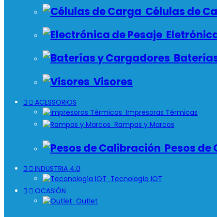
Células de C
Eletrónica
Batería
Visores


ACESSORIOS
Impresoras Térmicas
Rampas y Marcos
Pesos de 


INDUSTRIA 4.0
Tecnología IOT


OCASIÓN
Outlet