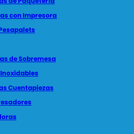
as de Paquetería
as con Impresora
Pesapalets
as de Sobremesa
Inoxidables
as Cuentapiezas
esadores
doras