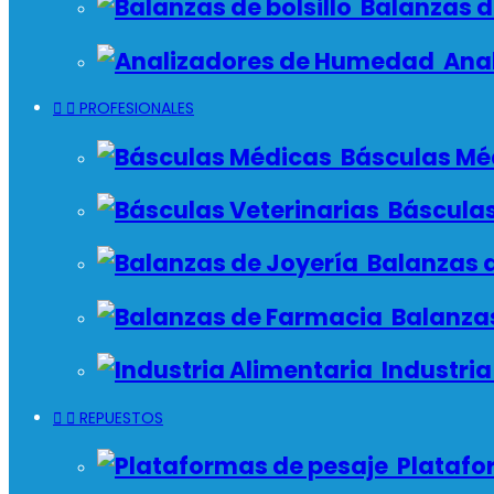
Balanzas de
Anal


PROFESIONALES
Básculas Mé
Básculas
Balanzas d
Balanzas
Industria


REPUESTOS
Platafo