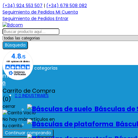
(+34) 924 553 507
|
(+34) 678 508 082
Seguimiento de Pedidos
Mi Cuenta
Seguimiento de Pedidos
Entrar
Búsqueda

Examinar las categorías
menú
0

Carrito de Compra


INDUSTRIAlES
(0)
cerrar
Básculas de 
No hay más artículos en
Báscul
tu carrito
Continuar comprando