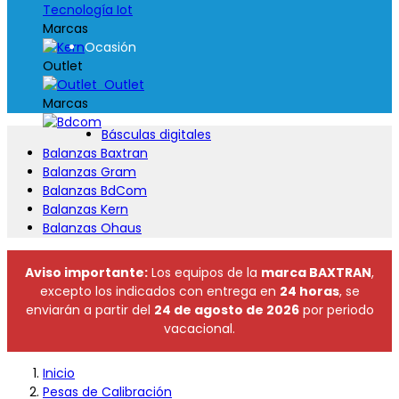
Tecnología Iot
Marcas
Ocasión
Outlet
Outlet
Marcas
Básculas digitales
Balanzas Baxtran
Balanzas Gram
Balanzas BdCom
Balanzas Kern
Balanzas Ohaus
Aviso importante:
Los equipos de la
marca BAXTRAN
,
excepto los indicados con entrega en
24 horas
, se
enviarán a partir del
24 de agosto de 2026
por periodo
vacacional.
Inicio
Pesas de Calibración