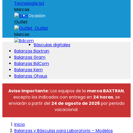
Tecnología Iot
Marcas
Ocasión
Outlet
Outlet
Marcas
Básculas digitales
Balanzas Baxtran
Balanzas Gram
Balanzas BdCom
Balanzas Kern
Balanzas Ohaus
Aviso importante:
Los equipos de la
marca BAXTRAN
,
excepto los indicados con entrega en
24 horas
, se
enviarán a partir del
24 de agosto de 2026
por periodo
vacacional.
Inicio
Balanzas y Básculas para Laboratorio – Modelos