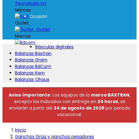
Tecnología Iot
Marcas
Ocasión
Outlet
Outlet
Marcas
Básculas digitales
Balanzas Baxtran
Balanzas Gram
Balanzas BdCom
Balanzas Kern
Balanzas Ohaus
Aviso importante:
Los equipos de la
marca BAXTRAN
,
excepto los indicados con entrega en
24 horas
, se
enviarán a partir del
24 de agosto de 2026
por periodo
vacacional.
Inicio
Ganchos Grúa y ganchos pesadores