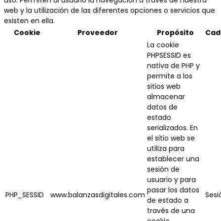
uso. Permiten al usuario la navegación a través de nuestra
web y la utilización de las diferentes opciones o servicios que
existen en ella.
Cookie
Proveedor
Propósito
Cad
La cookie
PHPSESSID es
nativa de PHP y
permite a los
sitios web
almacenar
datos de
estado
serializados. En
el sitio web se
utiliza para
establecer una
sesión de
usuario y para
pasar los datos
PHP_SESSID
www.balanzasdigitales.com
Sesi
de estado a
través de una