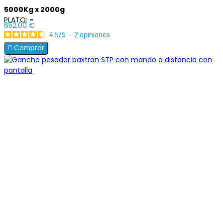
5000Kg x 2000g
PLATO:
-
652,00 €
4.5
/
5
-
2
opiniones

Comprar