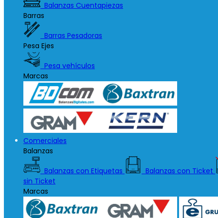
Balanzas Cuentapiezas
Barras
Barras Pesadoras
Pesa Ejes
Pesa vehículos
Marcas
Comerciales
Balanzas
Balanzas con Etiquetas
Balanzas con Ticket
sin Ticket
Marcas