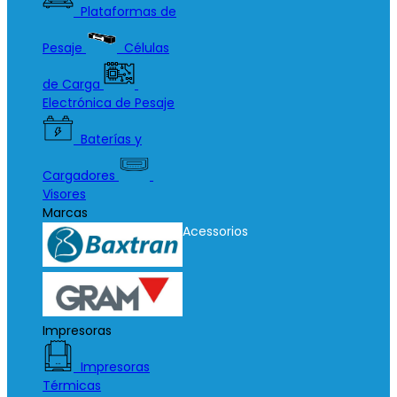
Plataformas de
Pesaje
Células
de Carga
Electrónica de Pesaje
Baterías y
Cargadores
Visores
Marcas
Acessorios
Impresoras
Impresoras
Térmicas