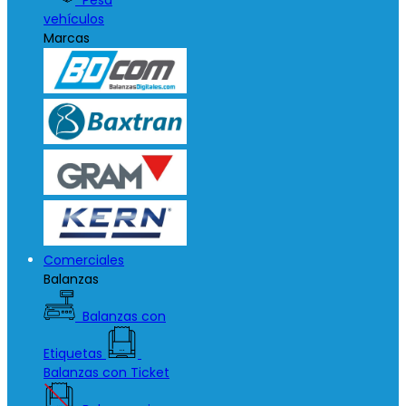
Pesa
vehículos
Marcas
Comerciales
Balanzas
Balanzas con
Etiquetas
Balanzas con Ticket