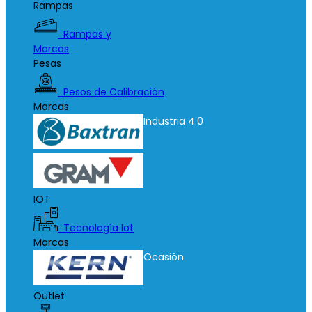
Rampas
Rampas y
Marcos
Pesas
Pesos de Calibración
Marcas
Industria 4.0
IOT
Tecnología Iot
Marcas
Ocasión
Outlet