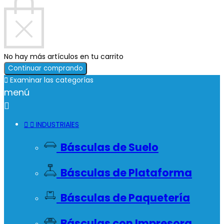
No hay más artículos en tu carrito
Continuar comprando

Examinar las categorías
menú



INDUSTRIAlES
Básculas de Suelo
Básculas de Plataforma
Básculas de Paquetería
Básculas con Impresora