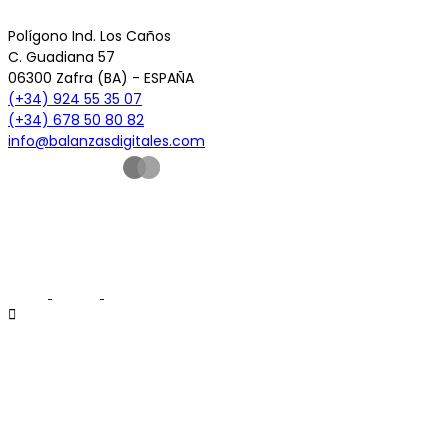
Polígono Ind. Los Caños
C. Guadiana 57
06300 Zafra (BA) - ESPAÑA
(+34) 924 55 35 07
(+34) 678 50 80 82
info@balanzasdigitales.com
© 2026 - Todos los derechos reservados -
www.BalanzasDigitales.com
