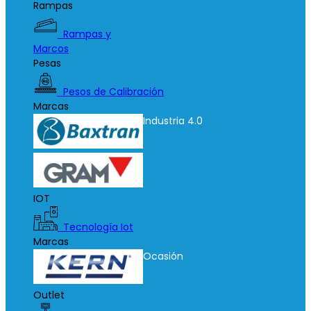
Rampas
Rampas y
Marcos
Pesas
Pesos de Calibración
Marcas
Industria 4.0
IOT
Tecnología Iot
Marcas
Ocasión
Outlet