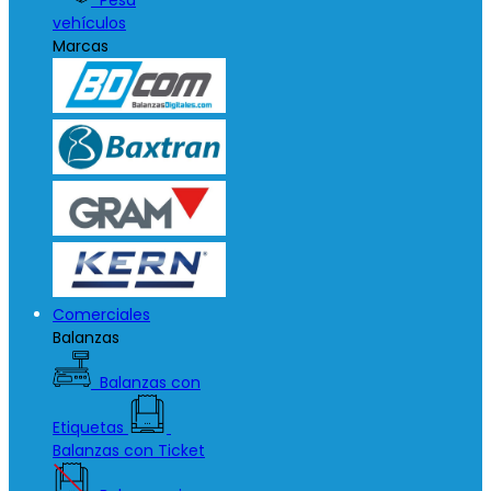
Pesa
vehículos
Marcas
Comerciales
Balanzas
Balanzas con
Etiquetas
Balanzas con Ticket