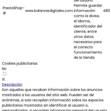
del usuario.
Permite guardar
PrestaShop-
www.balanzasdigitales.com
información
480 
#
como la divisa,
el idioma,
identificador del
cliente, entre
otros datos
necesarios para
el correcto
funcionamiento
de la tienda.
Cookies publicitarias
No
Si
Descripción
Son aquellas que recaban información sobre los anuncios
mostrados a los usuarios del sitio web. Pueden ser de
anónimas, si solo recopilan información sobre los espacios
publicitarios mostrados sin identificar al usuario o,
personalizadas, si recopilan información personal del usuario