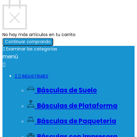
No hay más artículos en tu carrito
Continuar comprando

Examinar las categorías
menú



INDUSTRIAlES
Básculas de Suelo
Básculas de Plataforma
Básculas de Paquetería
Básculas con Impresora