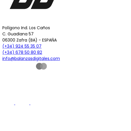
Polígono Ind. Los Caños
C. Guadiana 57
06300 Zafra (BA) - ESPAÑA
(+34) 924 55 35 07
(+34) 678 50 80 82
info@balanzasdigitales.com
© 2026 - Todos los derechos reservados -
www.BalanzasDigitales.com