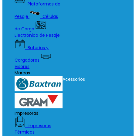
Plataformas de
Pesaje
Células
de Carga
Electrónica de Pesaje
Baterías y
Cargadores
Visores
Marcas
Acessorios
Impresoras
Impresoras
Térmicas