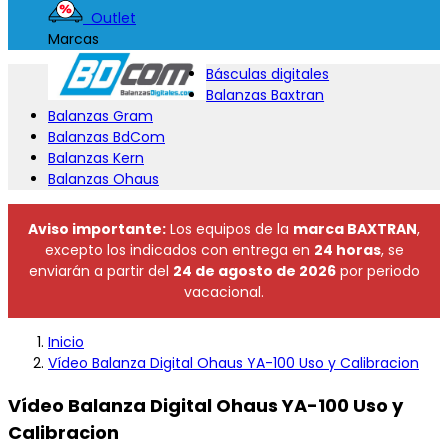
Outlet
Marcas
Básculas digitales
Balanzas Baxtran
Balanzas Gram
Balanzas BdCom
Balanzas Kern
Balanzas Ohaus
Aviso importante:
Los equipos de la
marca BAXTRAN
,
excepto los indicados con entrega en
24 horas
, se
enviarán a partir del
24 de agosto de 2026
por periodo
vacacional.
Inicio
Vídeo Balanza Digital Ohaus YA-100 Uso y Calibracion
Vídeo Balanza Digital Ohaus YA-100 Uso y
Calibracion