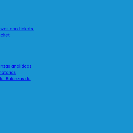
icket
atarias
Balanzas de