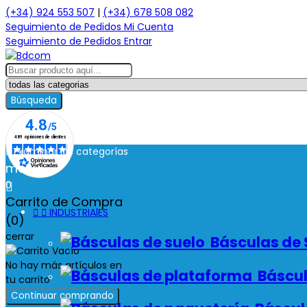
(+34) 924 553 507
|
(+34) 678 508 082
Seguimiento de Pedidos
Mi Cuenta
Seguimiento de Pedidos
Entrar
Búsqueda

Examinar las categorías
menú
0

Carrito de Compra


INDUSTRIAlES
(0)
cerrar
Básculas de 
No hay más artículos en
Báscul
tu carrito
Continuar comprando