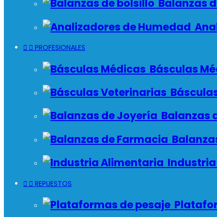
Balanzas de
Anal


PROFESIONALES
Básculas Mé
Básculas
Balanzas d
Balanzas
Industria


REPUESTOS
Platafo