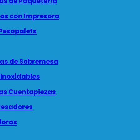
as de Paquetería
as con Impresora
Pesapalets
as de Sobremesa
Inoxidables
as Cuentapiezas
esadores
doras