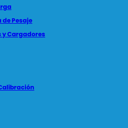
arga
 de Pesaje
s y Cargadores
Calibración