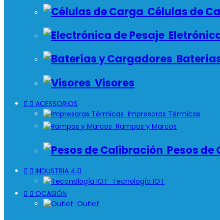
Células de C
Eletrónica
Batería
Visores


ACESSORIOS
Impresoras Térmicas
Rampas y Marcos
Pesos de 


INDUSTRIA 4.0
Tecnología IOT


OCASIÓN
Outlet