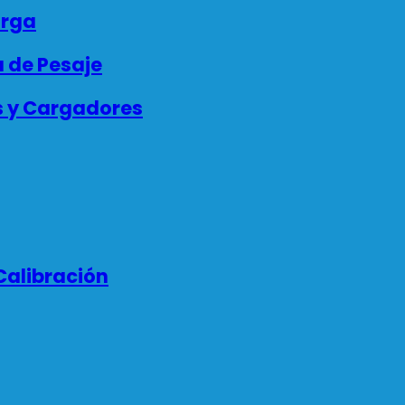
arga
 de Pesaje
s y Cargadores
Calibración