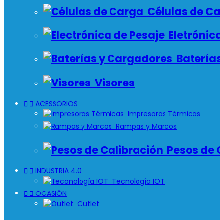
Células de C
Eletrónica
Batería
Visores


ACESSORIOS
Impresoras Térmicas
Rampas y Marcos
Pesos de 


INDUSTRIA 4.0
Tecnología IOT


OCASIÓN
Outlet