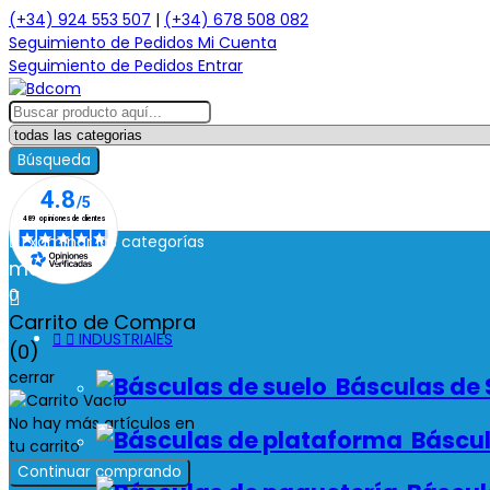
(+34) 924 553 507
|
(+34) 678 508 082
Seguimiento de Pedidos
Mi Cuenta
Seguimiento de Pedidos
Entrar
Búsqueda

Examinar las categorías
menú
0

Carrito de Compra


INDUSTRIAlES
(0)
cerrar
Básculas de 
No hay más artículos en
Báscul
tu carrito
Continuar comprando