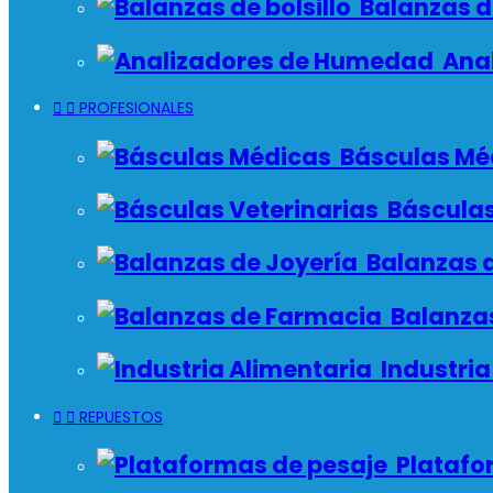
Balanzas de
Anal


PROFESIONALES
Básculas Mé
Básculas
Balanzas d
Balanzas
Industria


REPUESTOS
Platafo