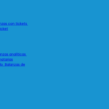
icket
atarias
Balanzas de