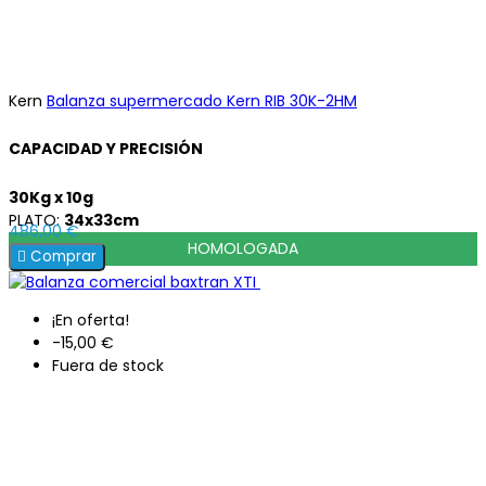
Kern
Balanza supermercado Kern RIB 30K-2HM
CAPACIDAD Y PRECISIÓN
30Kg x 10g
PLATO:
34x33cm
486,00 €
HOMOLOGADA

Comprar
¡En oferta!
-15,00 €
Fuera de stock