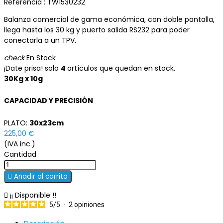
Referencia :
TW1530232
Balanza comercial de gama económica, con doble pantalla,
llega hasta los 30 kg y puerto salida RS232 para poder
conectarla a un TPV.
check
En Stock
¡Date prisa! solo
4
artículos que quedan en stock.
30Kg x 10g
CAPACIDAD Y PRECISIÓN
PLATO:
30x23cm
225,00 €
(IVA inc.)
Cantidad

Añadir al carrito

¡¡ Disponible !!
5
/
5
-
2
opiniones