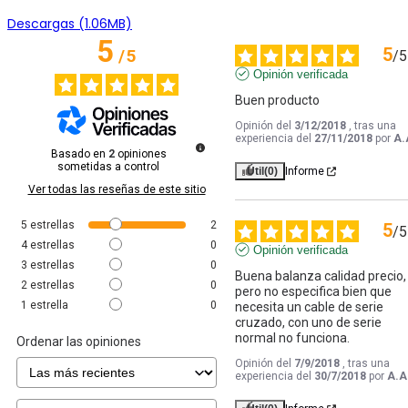
Descargas (1.06MB)
5
5
/
5
/
5
Opinión verificada
Buen producto
Opinión del
3/12/2018
, tras una
experiencia del
27/11/2018
por
A.
Basado en
2
opiniones
sometidas a control
Útil
(0)
Informe
Ver todas las reseñas de este sitio
5
estrellas
2
5
/
5
4
estrellas
0
Opinión verificada
3
estrellas
0
Buena balanza calidad precio, 
2
estrellas
0
pero no especifica bien que 
1
estrella
0
necesita un cable de serie 
cruzado, con uno de serie 
normal no funciona.
Ordenar las opiniones
Opinión del
7/9/2018
, tras una
experiencia del
30/7/2018
por
A.A