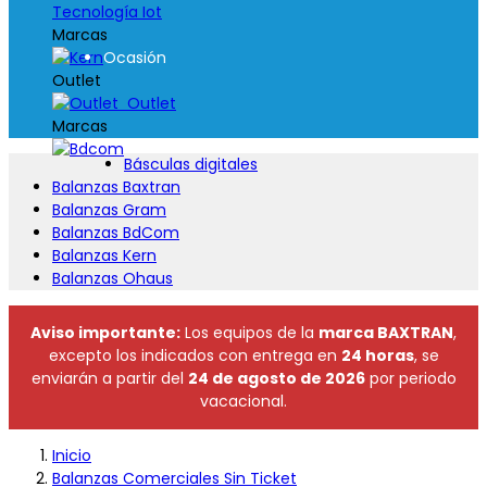
Tecnología Iot
Marcas
Ocasión
Outlet
Outlet
Marcas
Básculas digitales
Balanzas Baxtran
Balanzas Gram
Balanzas BdCom
Balanzas Kern
Balanzas Ohaus
Aviso importante:
Los equipos de la
marca BAXTRAN
,
excepto los indicados con entrega en
24 horas
, se
enviarán a partir del
24 de agosto de 2026
por periodo
vacacional.
Inicio
Balanzas Comerciales Sin Ticket