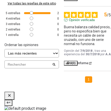
Ver todas las reseñas de este sitio
5
estrellas
2
5
/
5
4
estrellas
0
Opinión verificada
3
estrellas
0
Buena balanza calidad precio, 
2
estrellas
0
pero no especifica bien que 
1
estrella
0
necesita un cable de serie 
cruzado, con uno de serie 
normal no funciona.
Ordenar las opiniones
Opinión del
7/9/2018
, tras una
experiencia del
30/7/2018
por
A.A
Útil
(0)
Informe
1